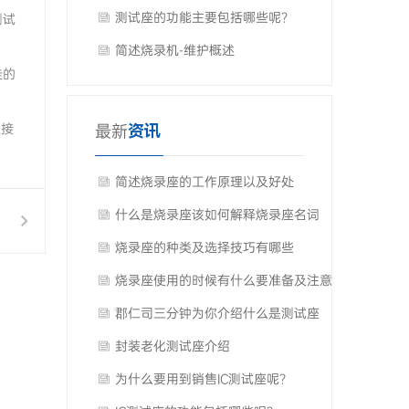
测试座的功能主要包括哪些呢？
测试
简述烧录机-维护概述
佳的
以接
最新
资讯
简述烧录座的工作原理以及好处
什么是烧录座该如何解释烧录座名词
烧录座的种类及选择技巧有哪些
烧录座使用的时候有什么要准备及注意
事项
郡仁司三分钟为你介绍什么是测试座
封装老化测试座介绍
为什么要用到销售IC测试座呢？