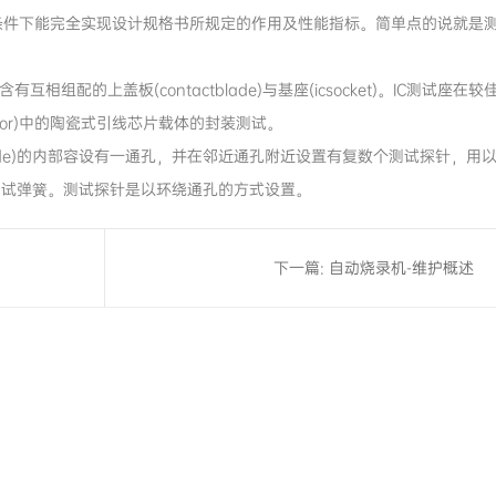
条件下能完全实现设计规格书所规定的作用及性能指标。简单点的说就是
相组配的上盖板(contactblade)与基座(icsocket)。IC测试座在较
nsor)中的陶瓷式引线芯片载体的封装测试。
tblade)的内部容设有一通孔，并在邻近通孔附近设置有复数个测试探针，用
测试弹簧。测试探针是以环绕通孔的方式设置。
下一篇:
自动烧录机-维护概述