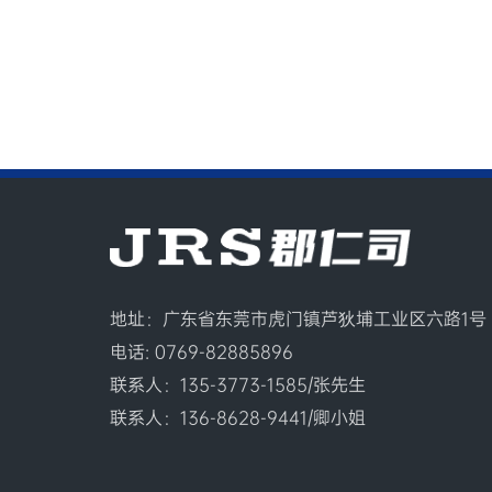
地址：广东省东莞市虎门镇芦狄埔工业区六路1号
电话: 0769-82885896
联系人：135-3773-1585/张先生
联系人：136-8628-9441/卿小姐