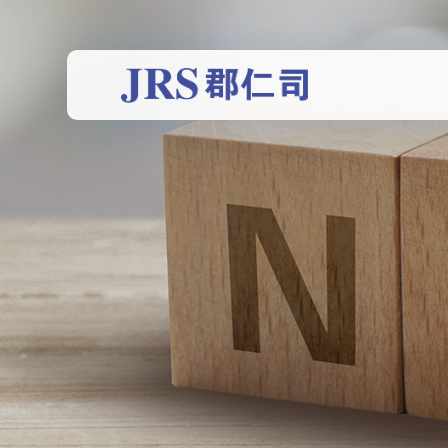
走进郡仁司
产品展示
联系我们
东莞市郡仁司电子科技有限公司是国内一家自主研发、
致力于IC测试/烧录/老化座研发制造
欢迎与我们取得联系，我们将竭诚为你服务
一直致力于为IC测试，烧录，老化行业提供增值服务...
BGA
BGA夹球
联系方式
在线留言
企业简介
企业文化
QFN
QFP