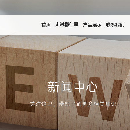
走进郡仁司
首页
产品展示
联系我们
生产、销售IC测试，烧录，老化的企业。我们自公司成立以来
新闻中心
CQFP
DFN-LCC
DIP
关注这里，带您了解更多相关知识
企业形象
荣誉资质
SMD
SOP
SOT