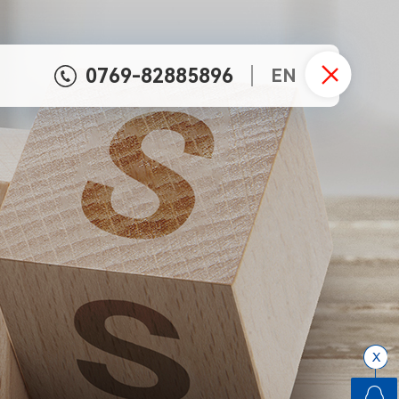
0769-82885896
EN
，
FP
LGA
TO
TSOP