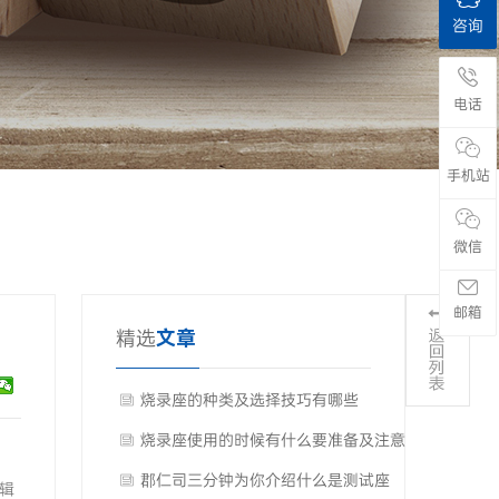
咨询
电话
手机站
微信
邮箱
精选
文章
烧录座的种类及选择技巧有哪些
烧录座使用的时候有什么要准备及注意
事项
郡仁司三分钟为你介绍什么是测试座
辑