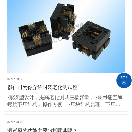
2023-03-30
郡仁司为你介绍封装老化测试座
•紧凑型设计，提高老化测试座板容量， •采用翻盖加
螺旋下压结构，操作方便； •压块结构合理，下压速
度线性可控，下压力度平稳均衡，芯片管壳受力均匀
保证安全； •探针的爪头呈凹圆弧型，有效承托锡
2023-03-30
球，既可以保证接触性能稳定又能保护锡球和焊盘外
测试座的功能主要包括哪些呢？