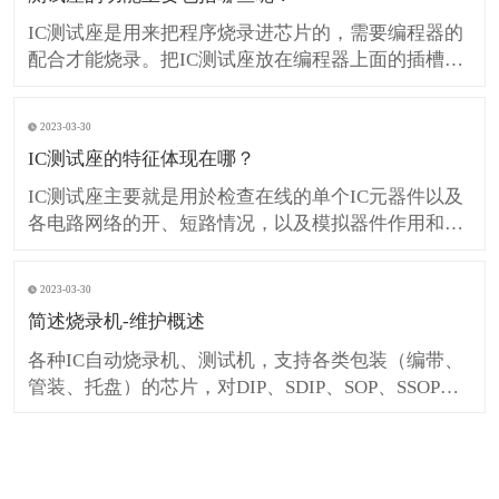
形；
IC测试座是用来把程序烧录进芯片的，需要编程器的
配合才能烧录。把IC测试座放在编程器上面的插槽
里，然后把IC芯片放到座子里面进行烧录。那么IC测
试座的功能包括哪些呢？ IC测试座的功能包括： 探
2023-03-30
测球小至0。3毫米，定制封装到现有设备表面。 双面
IC测试座的特征体现在哪？
测试
IC测试座主要就是用於检查在线的单个IC元器件以及
各电路网络的开、短路情况，以及模拟器件作用和数
字器件逻辑作用测试。用户就是测试期间在恶劣的环
境条件下能完全实现设计规格书所规定的作用及性能
2023-03-30
指标。简单点的说就是测试芯片的合格程度。 用于IC
简述烧录机-维护概述
封装后的测试的IC测试座，主要包含有互相
各种IC自动烧录机、测试机，支持各类包装（编带、
管装、托盘）的芯片，对DIP、SDIP、SOP、SSOP、
TSSOP、MSOP等各封装的IC自动烧录 、测试均有解
决方案。 SR PLC的指示灯及机内设备，有益于对PLC
整个控制系统查找故障。编程器是主要的诊断工具，
他能方便地插到